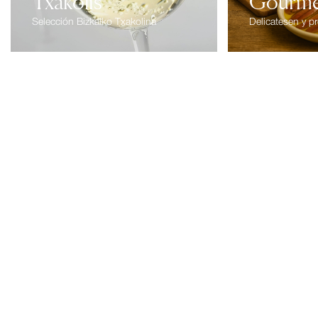
Txakolis
Gourme
Selección Bizkaiko Txakolina
Delicatesen y 