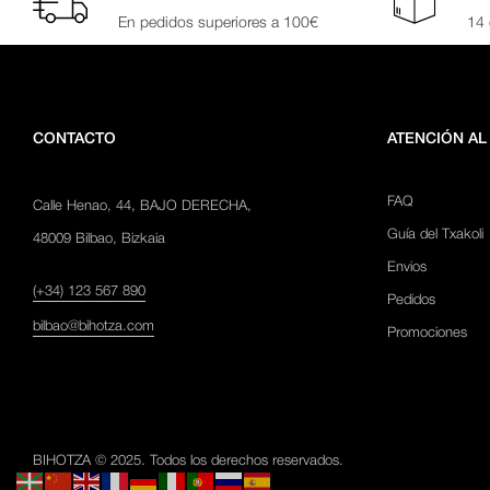
En pedidos superiores a 100€
14 
CONTACTO
ATENCIÓN AL
FAQ
Calle Henao, 44, BAJO DERECHA,
Guía del Txakoli
48009 Bilbao, Bizkaia
Envios
(+34) 123 567 890
Pedidos
bilbao@bihotza.com
Promociones
BIHOTZA © 2025. Todos los derechos reservados.