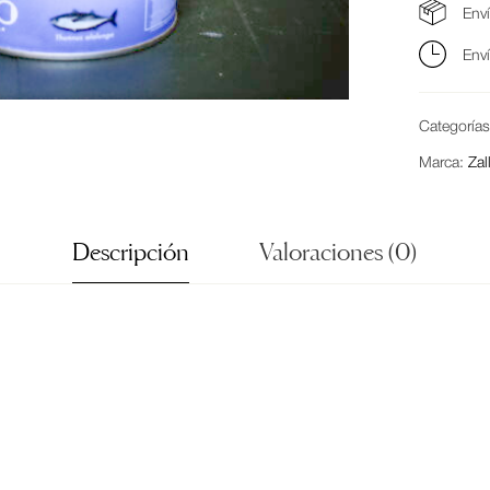
Env
Env
Categoría
Marca:
Zal
Descripción
Valoraciones (0)