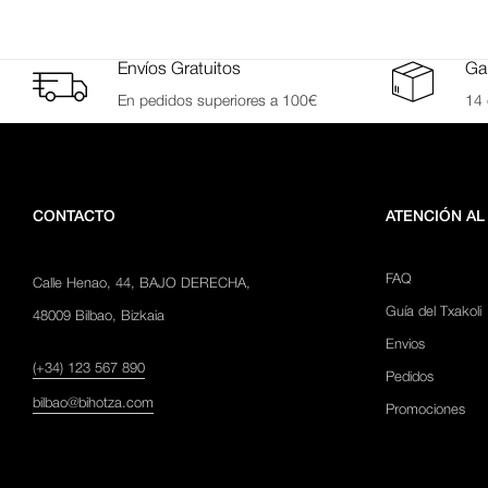
Envíos Gratuitos
Gar
En pedidos superiores a 100€
14 
CONTACTO
ATENCIÓN AL
FAQ
Calle Henao, 44, BAJO DERECHA,
Guía del Txakoli
48009 Bilbao, Bizkaia
Envios
(+34) 123 567 890
Pedidos
bilbao@bihotza.com
Promociones