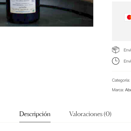
Env
Env
Categoría
Marca:
Ab
Descripción
Valoraciones (0)