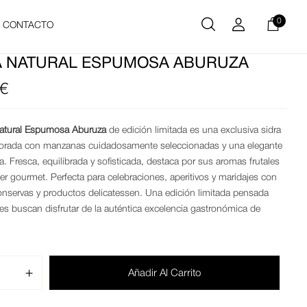
0
CONTACTO
A NATURAL ESPUMOSA ABURUZA
€
Natural Espumosa Aburuza
de edición limitada es una exclusiva sidra
borada con manzanas cuidadosamente seleccionadas y una elegante
na. Fresca, equilibrada y sofisticada, destaca por sus aromas frutales
ter gourmet. Perfecta para celebraciones, aperitivos y maridajes con
nservas y productos delicatessen. Una edición limitada pensada
es buscan disfrutar de la auténtica excelencia gastronómica de
Añadir Al Carrito