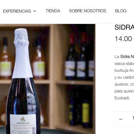
TIENDA
SOBRE NOSOTROS
BLOG
EXPERIENCIAS
SIDR
14.00
La
Sidra 
vasca ela
burbuja fi
y su carác
quesos, co
para quien
Euskadi.