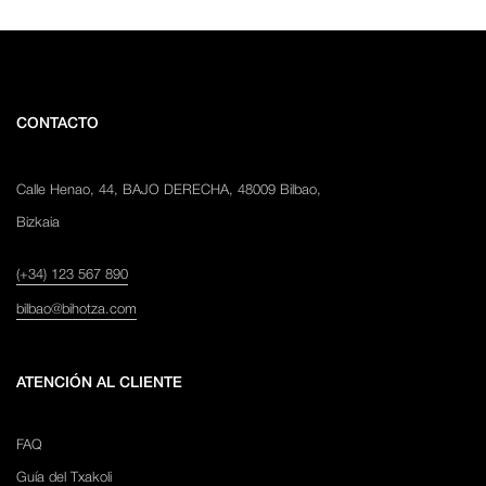
CONTACTO
Calle Henao, 44, BAJO DERECHA, 48009 Bilbao,
Bizkaia
(+34) 123 567 890
bilbao@bihotza.com
ATENCIÓN AL CLIENTE
FAQ
Guía del Txakoli