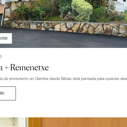
cias
6
a + Remenetxe
ia de enoturismo en Gernika desde Bilbao está pensada para quienes desean
ás