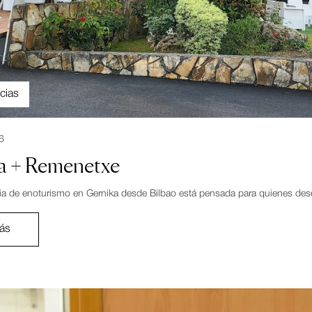
cias
6
a + Remenetxe
ia de enoturismo en Gernika desde Bilbao está pensada para quienes desean
ás