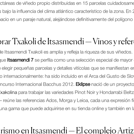
táreas de viñedo propio distribuidas en 15 parcelas cuidadosament
s bajo la influencia del clima atlántico característico de la zona.
cio en un paraje natural, alejándose definitivamente del polígono
r Txakoli de Itsasmendi — Vinos y refer
 Itsasmendi Txakoli es amplia y refleja la riqueza de sus viñedos. 
 que
Itsasmendi 7
se perfila como una selección especial de mayor
e elegir pequeñas parcelas y detalles vitícolas que se manifiestan 
o internacionalmente: ha sido incluido en el Arca del Gusto de S
oncurso Internacional Bacchus 2012.
Eklipse
nació de un proyecto 
Txakolina
para trabajar las variedades Pinot Noir y Hondarrabi Beltz
 reúne las referencias Ados, Morga y Leioa, cada una expresión fi
una gama que puede adquirirse en su tienda online y también en 
rismo en Itsasmendi — El complejo Artiz