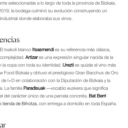
e seleccionadas a lo largo de toda la provincia de Bizkaia,
 En 2019, la bodega culminó su evolución construyendo un
 industrial donde elaboraba sus vinos.
encias
El txakoli blanco
Itsasmendi
es su referencia más clásica,
 complejidad.
Artizar
es una expresión singular nacida de la
en la copa con toda su identidad.
Urezti
es quizás el vino más
low Food Bizkaia y obtuvo el prestigioso Gran Bacchus de Oro
de I+D en colaboración con la Diputación de Bizkaia y la
a. La familia
Paradisuak
—vocablo euskera que significa
el del carácter único de una parcela concreta.
Bat Berri
la
tienda de Bihotza
, con entrega a domicilio en toda España.
ar