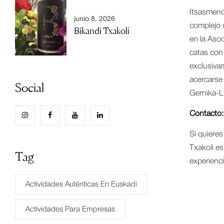
Itsasmend
junio 8, 2026
complejo d
Bikandi Txakoli
en la Asoc
catas con 
exclusivam
acercarse 
Social
Gernika-L
Contacto:
Si quieres
Txakoli es
Tag
experienci
Actividades Auténticas En Euskadi
Actividades Para Empresas