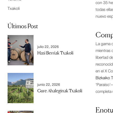
con 35 hec
Txakoli
todas ella
nuevo espa
Últimos Post
Compra
La gama de
julio 22, 2026
mientras
Hasi Berriak Txakoli
libertad d
reconocid
en el X C
Bizkaiko 
‘Paraíso’—
junio 22, 2026
Gure Ahaleginak Txakoli
completa 
Enotu