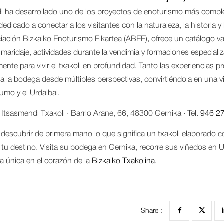
i ha desarrollado uno de los proyectos de enoturismo más comple
edicado a conectar a los visitantes con la naturaleza, la historia 
iación Bizkaiko Enoturismo Elkartea (ABEE), ofrece un catálogo var
maridaje, actividades durante la vendimia y formaciones especializ
ente para vivir el txakoli en profundidad. Tanto las experiencias 
a la bodega desde múltiples perspectivas, convirtiéndola en una vi
umo y el Urdaibai.
Itsasmendi Txakoli · Barrio Arane, 66, 48300 Gernika · Tel.
946 2
 descubrir de primera mano lo que significa un txakoli elaborado co
 tu destino. Visita su bodega en Gernika, recorre sus viñedos en U
a única en el corazón de la
Bizkaiko Txakolina
.
Share :