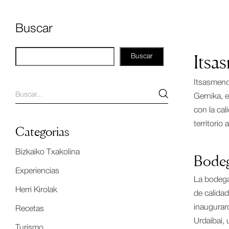
Buscar
Itsa
Buscar
Itsasmend
Gernika, e
con la cal
territorio
Categorias
Bizkaiko Txakolina
Bodega
Experiencias
La bodeg
Herri Kirolak
de calidad
inauguraro
Recetas
Urdaibai,
Turismo